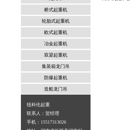
桥式起重机
轮胎式起重机
欧式起重机
冶金起重机
双梁起重机
集装箱龙门吊
防爆起重机
造船龙门吊
纽科伦起重
联系人：贺经理
手机：15517313026