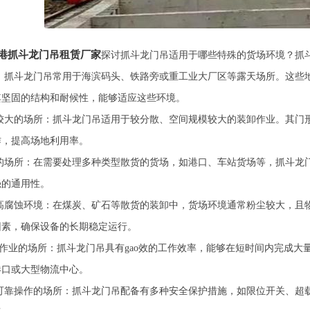
港抓斗龙门吊租赁厂家
探讨抓斗龙门吊适用于哪些特殊的货场环境？抓
斗龙门吊常用于海滨码头、铁路旁或重工业大厂区等露天场所。这些地
其坚固的结构和耐候性，能够适应这些环境。
的场所：抓斗龙门吊适用于较分散、空间规模较大的装卸作业。其门形
作，提高场地利用率。
所：在需要处理多种类型散货的货场，如港口、车站货场等，抓斗龙门
强的通用性。
蚀环境：在煤炭、矿石等散货的装卸中，货场环境通常粉尘较大，且物
因素，确保设备的长期稳定运行。
作业的场所：抓斗龙门吊具有gao效的工作效率，能够在短时间内完成大
港口或大型物流中心。
操作的场所：抓斗龙门吊配备有多种安全保护措施，如限位开关、超载